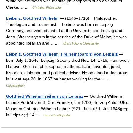
While he interacted with leading philosophers such as Samuel
Clarke,… …
Christian Philosophy
Leibniz, Gottfried Wilhelm
— (1646–1716) Philosopher,
Theologian and Ecumenist. Leibniz was born in Leipzig,
Germany, and was educated at the Universities of Leipzig and
Jena. After ten years in the service of the Duke of Mainz, he was
appointed librarian and… …
Who’s Who in Christianity
Leibniz, Gottfried Wilhelm, Freiherr (baron) von Leibniz
—
born July 1, 1646, Leipzig, Saxony died Nov. 14, 1716, Hannover,
Hanover German philosopher, mathematician, inventor, jurist,
historian, diplomat, and political adviser. He obtained a doctorate
in law at age 20. In 1667 he began working for the… …
Universalium
Gottfried Wilhelm Freiherr von Leibniz
— Gottfried Wilhelm
Leibniz Porträt von B. Chr. Francke, um 1700; Herzog Anton Ulrich
Museum Gottfried Wilhelm Leibniz (* 21. Junijul./ 1. Juli 1646greg.
in Leipzig; † 14 …
Deutsch Wikipedia