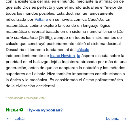
con la existencia del mal en el mundo, mediante la afirmación de
que sólo Dios es perfecto y que el mundo actual es el "mejor de
todos los mundos posibles. Esta doctrina fue famosamente
ridiculizada por
Voltaire
en su novela cómica
Cándido
. En
matemática, Leibniz exploró la idea de un lenguaje lógico-
matemático universal basado en un sistema numeral binario (
De
arte combinatoria
[1666]), aunque en todos los instrumentos de
cálculo que construyó posteriormente utilizó el sistema decimal.
Descubrió el teorema fundamental del
cálculo
independientemente de
Isaac Newton
;
la
áspera disputa sobre la
prioridad en el hallazgo dejó a Inglaterra atrasada por más de una
generación, antes de que se adoptaran la notación y los métodos
superiores de Leibniz. Hizo también importantes contribuciones a
la óptica y la mecánica. Es considerado el último polimatemático
de la civilización occidental.
Enciclopedia Universal
.
2012
.
Игры ⚽
Нужна курсовая?
Lehár
Leibniz