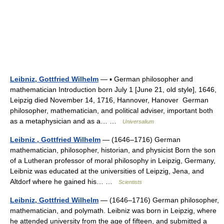
Leibniz, Gottfried Wilhelm
— ▪ German philosopher and
mathematician Introduction born July 1 [June 21, old style], 1646,
Leipzig died November 14, 1716, Hannover, Hanover German
philosopher, mathematician, and political adviser, important both
as a metaphysician and as a… …
Universalium
Leibniz , Gottfried Wilhelm
— (1646–1716) German
mathematician, philosopher, historian, and physicist Born the son
of a Lutheran professor of moral philosophy in Leipzig, Germany,
Leibniz was educated at the universities of Leipzig, Jena, and
Altdorf where he gained his… …
Scientists
Leibniz, Gottfried Wilhelm
— (1646–1716) German philosopher,
mathematician, and polymath. Leibniz was born in Leipzig, where
he attended university from the age of fifteen, and submitted a