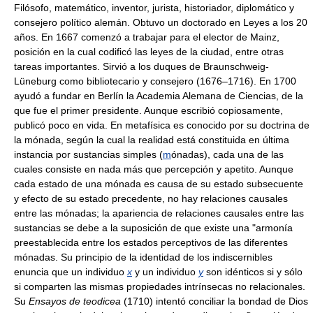
Filósofo, matemático, inventor, jurista, historiador, diplomático y
consejero político alemán. Obtuvo un doctorado en Leyes a los 20
años. En 1667 comenzó a trabajar para el elector de Mainz,
posición en la cual codificó las leyes de la ciudad, entre otras
tareas importantes. Sirvió a los duques de Braunschweig-
Lüneburg como bibliotecario y consejero (1676–1716). En 1700
ayudó a fundar en Berlín la Academia Alemana de Ciencias, de la
que fue el primer presidente. Aunque escribió copiosamente,
publicó poco en vida. En metafísica es conocido por su doctrina de
la mónada, según la cual la realidad está constituida en última
instancia por sustancias simples (
m
ónadas), cada una de las
cuales consiste en nada más que percepción y apetito. Aunque
cada estado de una mónada es causa de su estado subsecuente
y efecto de su estado precedente, no hay relaciones causales
entre las mónadas; la apariencia de relaciones causales entre las
sustancias se debe a la suposición de que existe una "armonía
preestablecida entre los estados perceptivos de las diferentes
mónadas. Su principio de la identidad de los indiscernibles
enuncia que un individuo
x
y un individuo
y
son idénticos si y sólo
si comparten las mismas propiedades intrínsecas no relacionales.
Su
Ensayos de teodicea
(1710) intentó conciliar la bondad de Dios