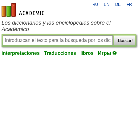
RU
EN
DE
FR
es-academic.com
Los diccionarios y las enciclopedias sobre el
Académico
¡Buscar!
interpretaciones
Traducciones
libros
Игры ⚽